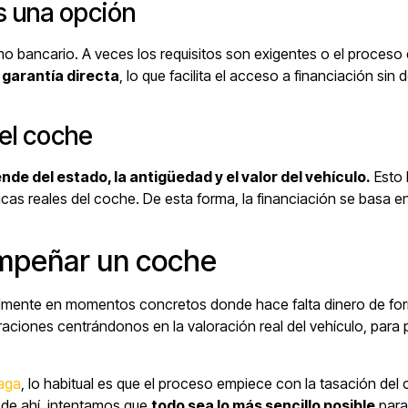
s una opción
 bancario. A veces los requisitos son exigentes o el proceso
garantía directa
, lo que facilita el acceso a financiación sin
el coche
nde del estado, la antigüedad y el valor del vehículo.
Esto 
icas reales del coche. De esta forma, la financiación se basa e
 empeñar un coche
rmalmente en momentos concretos donde hace falta dinero de for
aciones centrándonos en la valoración real del vehículo, para 
aga
, lo habitual es que el proceso empiece con la tasación del 
r de ahí, intentamos que
todo sea lo más sencillo posible
para