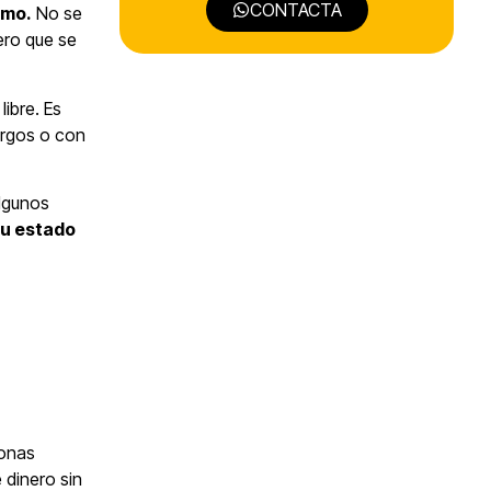
CONTACTA
amo.
No se
ero que se
ibre. Es
argos o con
algunos
 su estado
sonas
 dinero sin