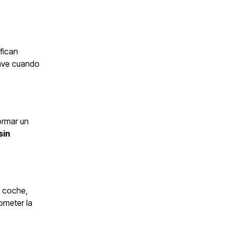
ifican
lave cuando
ormar un
sin
l coche,
ometer la