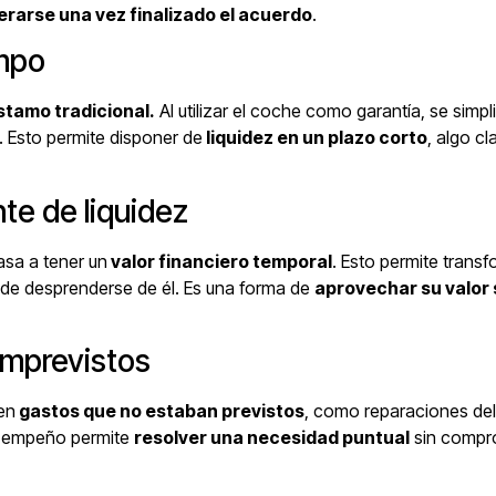
rarse una vez finalizado el acuerdo
.
empo
stamo tradicional.
Al utilizar el coche como garantía, se simpl
a. Esto permite disponer de
liquidez en un plazo corto
, algo c
te de liquidez
asa a tener un
valor financiero temporal
. Esto permite transf
 de desprenderse de él. Es una forma de
aprovechar su valor 
imprevistos
en
gastos que no estaban previstos
, como reparaciones de
el empeño permite
resolver una necesidad puntual
sin compr