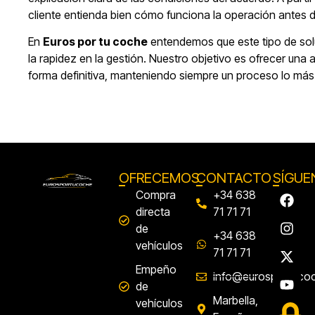
cliente entienda bien cómo funciona la operación antes 
En
Euros por tu coche
entendemos que este tipo de soluc
la rapidez en la gestión. Nuestro objetivo es ofrecer una 
forma definitiva, manteniendo siempre un proceso lo más 
OFRECEMOS
CONTACTO
SÍGUE
Compra
+34 638
directa
71 71 71
de
+34 638
vehículos
71 71 71
Empeño
info@eurosportuco
de
Marbella,
vehículos