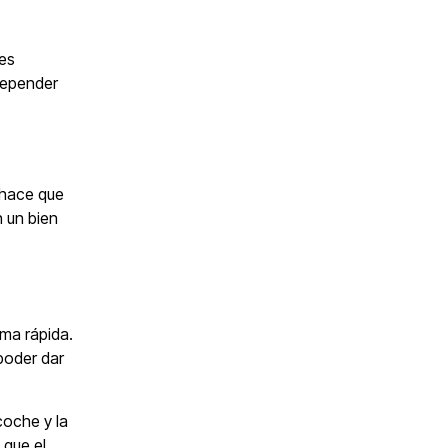
 es
 depender
hace que
n un bien
ma rápida.
poder dar
coche y la
 que el