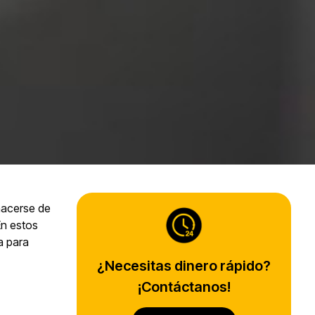
hacerse de
n estos
a para
¿Necesitas dinero rápido?
¡Contáctanos!