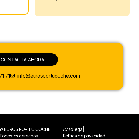
CONTACTA AHORA →
71 71
info@eurosportucoche.com
© EUROS POR TU COCHE
Aviso legal
Todos los derechos
Política de privacidad