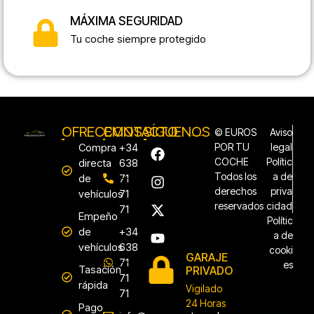
MÁXIMA SEGURIDAD
Tu coche siempre protegido
OFRECEMOS
CONTACTO
SÍGUENOS
© EUROS
Aviso
Compra
+34
POR TU
legal
COCHE
Polític
directa
638
Todos los
a de
de
71
derechos
priva
vehículos
71
reservados
cidad
71
Empeño
Polític
de
+34
a de
vehículos
638
cooki
GARAJE
71
es
Tasación
PRIVADO
71
rápida
Vigilado
71
24 Horas
Pago